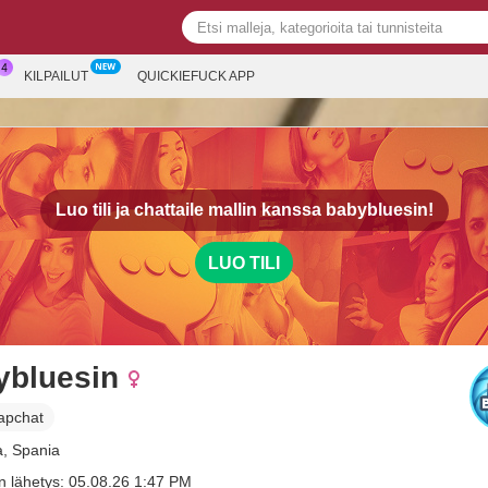
KILPAILUT
QUICKIEFUCK APP
Luo tili ja chattaile mallin kanssa
babybluesin!
LUO TILI
ybluesin
apchat
a, Spania
n lähetys: 05.08.26 1:47 PM