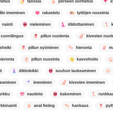
metus
tanssia
perseen sormetus
s
llin imeminen
rakastelu
tyttöjen nussinta
nainti
nieleminen
dildottaminen
cunnilingus
pillun nuolenta
kivesten nuol
shetki
pillun syöminen
hieronta
m
hieronta
pillun nussinta
kasvohoito
i
dildoleikki
suuhun laukeaminen
keaminen
imeminen
kivesten imeminen
urkku
nautinto
kakominen
runkka
kkinainti
anal fisting
hankaus
pyl