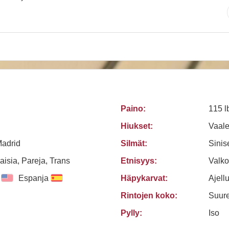
Paino:
115 l
Hiukset:
Vaale
Madrid
Silmät:
Sinis
aisia, Pareja, Trans
Etnisyys:
Valko
Espanja
Häpykarvat:
Ajellu
Rintojen koko:
Suure
Pylly:
Iso