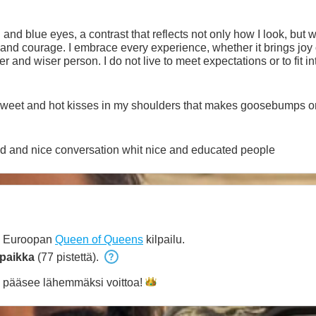
 and blue eyes, a contrast that reflects not only how I look, but w
sity, and courage. I embrace every experience, whether it brings j
tations or to fit into someone else’s standards. I
eart and my own values. I believe in freedom, authenticity, and 
fident, open-minded,
t, sweet and hot kisses in my shoulders that makes goosebumps 
ood and nice conversation whit nice and educated people
u Euroopan
Queen of Queens
kilpailu.
 paikka
(77 pistettä).
pääsee lähemmäksi
voittoa!