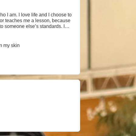
ho I am. I love life and I choose to
oy or teaches me a lesson, because
self-respect, and I refuse to be
on my skin