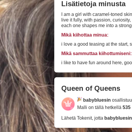
Lisätietoja minusta
I am a girl with caramel-toned skin
live it fully, with passion, curio
each one shapes me into a stronger and wiser person. I do not live to meet expec
follow my own path, guided by my h
Mikä kiihottaa minua:
judged for being myself. I am con
i love a good teasing at the star
Mikä sammuttaa kiihottumiseni:
i like to have fun around here, g
Queen of Queens
babybluesin
osallistu
Malli on tällä hetkellä
535
Lähetä Tokenit, jotta
babybluesin