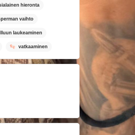
sialainen hieronta
sperman vaihto
illuun laukeaminen
vatkaaminen