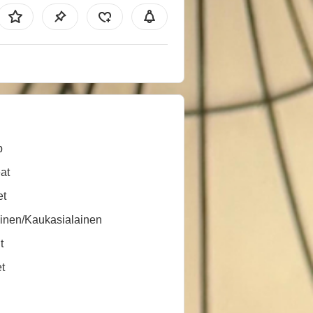
b
at
et
inen/Kaukasialainen
t
t