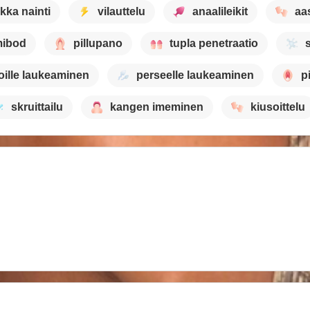
kka nainti
vilauttelu
anaalileikit
aa
ibod
pillupano
tupla penetraatio
oille laukeaminen
perseelle laukeaminen
p
skruittailu
kangen imeminen
kiusoittelu