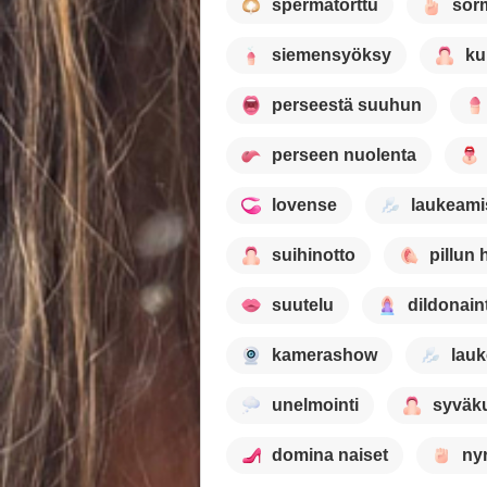
spermatorttu
sor
siemensyöksy
ku
perseestä suuhun
perseen nuolenta
lovense
laukeami
suihinotto
pillun 
suutelu
dildonaint
kamerashow
lau
unelmointi
syväk
domina naiset
nyr