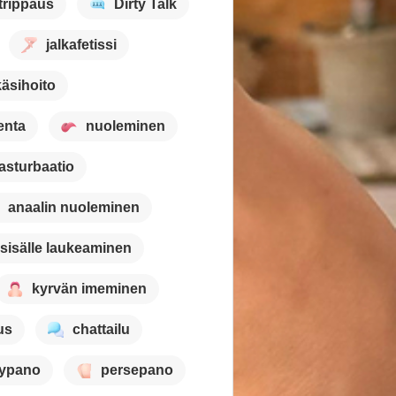
trippaus
Dirty Talk
jalkafetissi
käsihoito
enta
nuoleminen
asturbaatio
anaalin nuoleminen
sisälle laukeaminen
kyrvän imeminen
us
chattailu
lypano
persepano