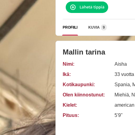
Lähetä tippiä
PROFIILI
KUVIA
9
Mallin tarina
Nimi:
Aisha
Ikä:
33 vuotta
Kotikaupunki:
Spania, 
Olen kiinnostunut:
Miehiä, N
Kielet:
american
Pituus:
5'9"