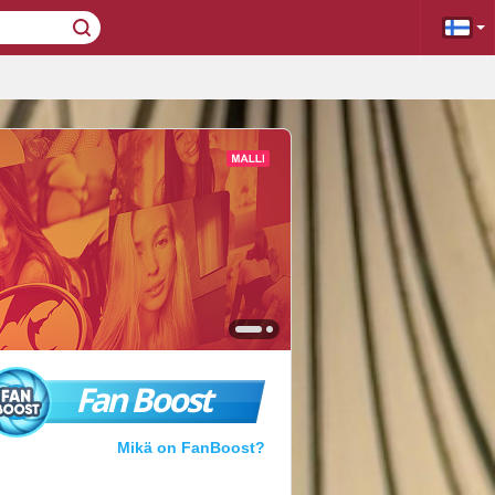
Fan Boost
Mikä on FanBoost?