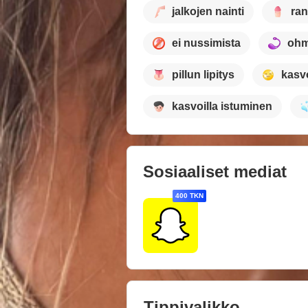
jalkojen nainti
ran
ei nussimista
ohm
pillun lipitys
kasv
kasvoilla istuminen
Sosiaaliset mediat
400 TKN
Tippivalikko