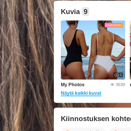
Kuvia
9
ILMAISEKSI
2
My Photos
3530
Näytä kaikki kuvat
Kiinnostuksen kohte