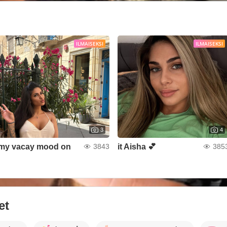
ILMAISEKSI
ILMAISEKSI
3
4
my vacay mood on
it Aisha 💕
3843
385
et