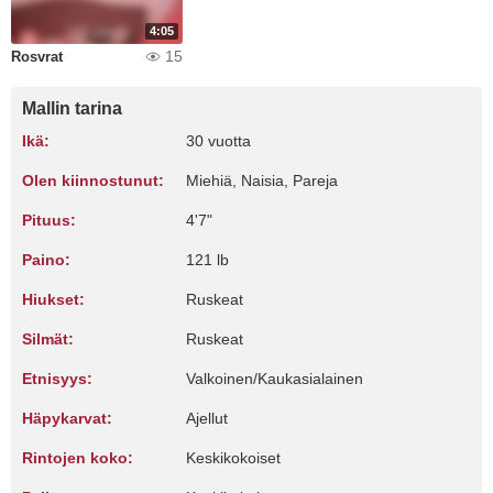
4:05
15
Rosvrat
Mallin tarina
Ikä:
30 vuotta
Olen kiinnostunut:
Miehiä, Naisia, Pareja
Pituus:
4'7"
Paino:
121 lb
Hiukset:
Ruskeat
Silmät:
Ruskeat
Etnisyys:
Valkoinen/Kaukasialainen
Häpykarvat:
Ajellut
Rintojen koko:
Keskikokoiset