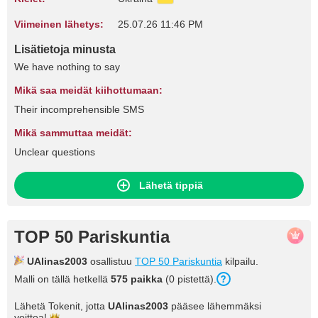
Viimeinen lähetys:
25.07.26 11:46 PM
Lisätietoja minusta
We have nothing to say
Mikä saa meidät kiihottumaan:
Their incomprehensible SMS
Mikä sammuttaa meidät:
Unclear questions
Lähetä tippiä
TOP 50 Pariskuntia
UAlinas2003
osallistuu
TOP 50 Pariskuntia
kilpailu.
Malli on tällä hetkellä
575 paikka
(0 pistettä).
Lähetä Tokenit, jotta
UAlinas2003
pääsee lähemmäksi
voittoa!