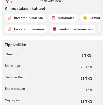
Pylly:
Keskikokoinen
Kiinnostuksen kohteet
kivesten nuolenta
suihinotto
kasvoille
kivesten imeminen
suuhun laukeaminen
Tippivalikko
Cheep up
5 TKN
Show legs
20 TKN
Remove the top
23 TKN
Show breasts
30 TKN
Näytä pillu
62 TKN