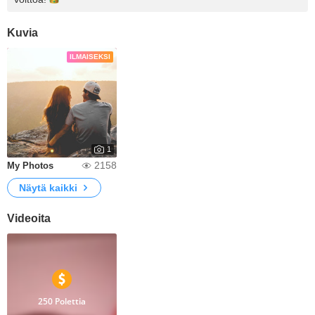
Kuvia
ILMAISEKSI
1
2158
My Photos
Näytä kaikki
Videoita
250 Polettia