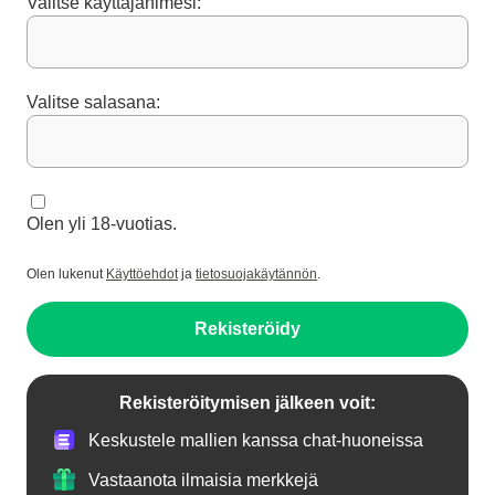
Valitse käyttäjänimesi:
Valitse salasana:
Olen yli 18-vuotias.
Olen lukenut
Käyttöehdot
ja
tietosuojakäytännön
.
Rekisteröidy
Rekisteröitymisen jälkeen voit:
Keskustele mallien kanssa chat-huoneissa
Vastaanota ilmaisia merkkejä