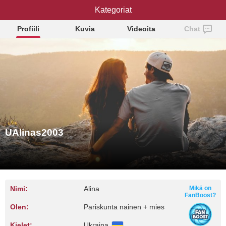
UAlinas2003
Kategoriat
Profiili
Kuvia
Videoita
Chat
UAlinas2003
Nimi:
Alina
Mikä on
FanBoost?
Olen:
Pariskunta nainen + mies
Kielet:
Ukraina