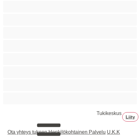
Siro
Sitomista
Squirttailua
Tummaihoinen
Tupakoivia
Valkoisia Tyttöjä
Valtavia Tissejä
Varttuneita
Tukikeskus
Liity
Ota yhteys tukeen
Henkilökohtainen Palvelu
U.K.K