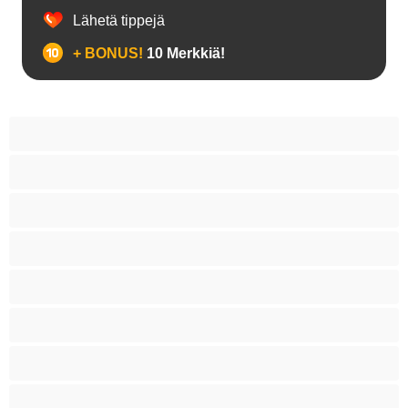
Lähetä tippejä
+ BONUS!
10 Merkkiä!
18+ teinejä
Aasialaisia
Ajeltuja pilluja
Anaali
Arabi
Beibejä
Blondeja
Fetissi